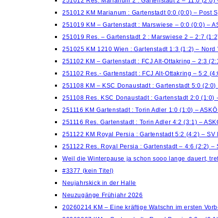
251012 Res. Marianum 2 : Gartenstadt 2 – 11:0 (2:0)
251012 KM Marianum : Gartenstadt 0:0 (0:0) – Post 
251019 KM – Gartenstadt : Marswiese – 0:0 (0:0) – 
251019 Res. – Gartenstadt 2 : Marswiese 2 – 2:7 (1:
251025 KM 1210 Wien : Gartenstadt 1:3 (1:2) – Nord
251102 KM – Gartenstadt : FCJ Alt-Ottakring – 2:3 (2
251102 Res.- Gartenstadt : FCJ Alt-Ottakring – 5:2 (
251108 KM – KSC Donaustadt : Gartenstadt 5:0 (2:0)
251108 Res. KSC Donaustadt : Gartenstadt 2:0 (1:0)
251116 KM Gartenstadt : Torin Adler 1:0 (1:0) – ASK
251116 Res. Gartenstadt : Torin Adler 4:2 (3:1) – AS
251122 KM Royal Persia : Gartenstadt 5:2 (4:2) – S
251122 Res. Royal Persia : Gartenstadt – 4:6 (2:2) 
Weil die Winterpause ja schon sooo lange dauert, treff
#3377 (kein Titel)
Neujahrskick in der Halle
Neuzugänge Frühjahr 2026
20260214 KM – Eine kräftige Watschn im ersten Vorb