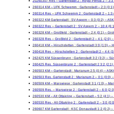
20260307 Res – Gartenstadt 2 : Royal Persia 2 – 3:3
260314 KM – UFK Schwemm : Gartenstadt – 2:3 (0:1
260314 Res – UFK Schwemm 2 : Gartenstadt 2 – 1:3 
260322 KM Gartenstadt : SV Aspern – 0:3 (0:2) – AS
260322 Res – Gartenstadt 2 : SV Aspern 2 – 10:4 (6
260328 KM – Großfeld : Gartenstadt – 2:4 (0:1) – Gro
260328 Res – Großfeld 2 : Gartenstadt 2 – 4:1 (2:0) –
260418 KM – Hirschstetten : Gartenstadt 3:0 (1:0) – H
260418 Res – Hirschstetten 2 : Gartenstadt 2 – 4:4 (3
262425 KM Süssenbrunn : Gartenstadt 3:2 (3:2) – S
260425 Res. Süssenbrunn 2 : Gartenstadt 2 3:2 (2:1
260503 KM – Gartenstadt : Marianum 2:5 (0:4) – AS
260503 Res. Gartenstadt 2 : Marianum 2 – 0:1 (0:0)
260509 KM – Marswiese : Gartenstadt 3:1 (1:0) – Ma
260509 Res. – Marswiese 2 : Gartenstadt 2 – 6:0 (2:
260530 KM – Alt Ottakring – Gartenstadt – 5:2 (4:1) –
260530 Res.- Alt Ottakring 2 : Gartenstadt 2 – 3:0 (0:
260607 KM Gartenstadt : KSC Donaustadt 1:2 (0:2) 