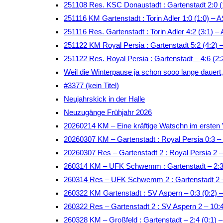
251108 Res. KSC Donaustadt : Gartenstadt 2:0 (
251116 KM Gartenstadt : Torin Adler 1:0 (1:0) –
251116 Res. Gartenstadt : Torin Adler 4:2 (3:1)
251122 KM Royal Persia : Gartenstadt 5:2 (4:2)
251122 Res. Royal Persia : Gartenstadt – 4:6 (2
Weil die Winterpause ja schon sooo lange dauert, t
#3377 (kein Titel)
Neujahrskick in der Halle
Neuzugänge Frühjahr 2026
20260214 KM – Eine kräftige Watschn im ersten 
20260307 KM – Gartenstadt : Royal Persia 0:3 –
20260307 Res – Gartenstadt 2 : Royal Persia 2 
260314 KM – UFK Schwemm : Gartenstadt – 2:3 
260314 Res – UFK Schwemm 2 : Gartenstadt 2 –
260322 KM Gartenstadt : SV Aspern – 0:3 (0:2)
260322 Res – Gartenstadt 2 : SV Aspern 2 – 10:
260328 KM – Großfeld : Gartenstadt – 2:4 (0:1) –