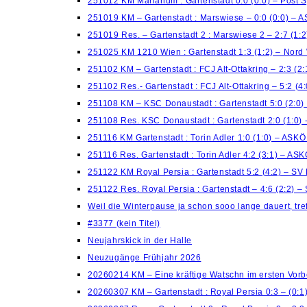
251012 KM Marianum : Gartenstadt 0:0 (0:0) – Post 
251019 KM – Gartenstadt : Marswiese – 0:0 (0:0) – 
251019 Res. – Gartenstadt 2 : Marswiese 2 – 2:7 (1:
251025 KM 1210 Wien : Gartenstadt 1:3 (1:2) – Nord
251102 KM – Gartenstadt : FCJ Alt-Ottakring – 2:3 (2
251102 Res.- Gartenstadt : FCJ Alt-Ottakring – 5:2 (
251108 KM – KSC Donaustadt : Gartenstadt 5:0 (2:0)
251108 Res. KSC Donaustadt : Gartenstadt 2:0 (1:0)
251116 KM Gartenstadt : Torin Adler 1:0 (1:0) – ASK
251116 Res. Gartenstadt : Torin Adler 4:2 (3:1) – AS
251122 KM Royal Persia : Gartenstadt 5:2 (4:2) – S
251122 Res. Royal Persia : Gartenstadt – 4:6 (2:2) 
Weil die Winterpause ja schon sooo lange dauert, treff
#3377 (kein Titel)
Neujahrskick in der Halle
Neuzugänge Frühjahr 2026
20260214 KM – Eine kräftige Watschn im ersten Vorb
20260307 KM – Gartenstadt : Royal Persia 0:3 – (0: