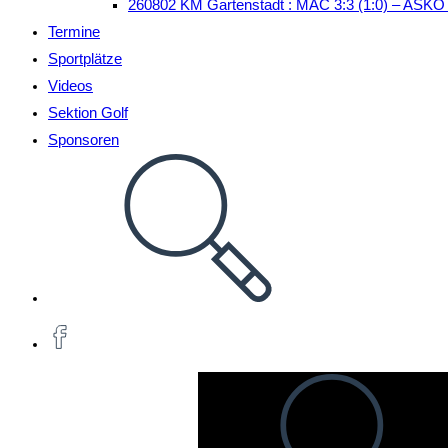
260802 KM Gartenstadt : MAC 3:3 (1:0) – ASKÖ
Termine
Sportplätze
Videos
Sektion Golf
Sponsoren
Website-
Suche
umschalten