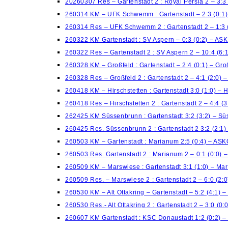
20260307 Res – Gartenstadt 2 : Royal Persia 2 – 3:3
260314 KM – UFK Schwemm : Gartenstadt – 2:3 (0:1
260314 Res – UFK Schwemm 2 : Gartenstadt 2 – 1:3 
260322 KM Gartenstadt : SV Aspern – 0:3 (0:2) – AS
260322 Res – Gartenstadt 2 : SV Aspern 2 – 10:4 (6
260328 KM – Großfeld : Gartenstadt – 2:4 (0:1) – Gro
260328 Res – Großfeld 2 : Gartenstadt 2 – 4:1 (2:0) –
260418 KM – Hirschstetten : Gartenstadt 3:0 (1:0) – H
260418 Res – Hirschstetten 2 : Gartenstadt 2 – 4:4 (3
262425 KM Süssenbrunn : Gartenstadt 3:2 (3:2) – S
260425 Res. Süssenbrunn 2 : Gartenstadt 2 3:2 (2:1
260503 KM – Gartenstadt : Marianum 2:5 (0:4) – AS
260503 Res. Gartenstadt 2 : Marianum 2 – 0:1 (0:0)
260509 KM – Marswiese : Gartenstadt 3:1 (1:0) – Ma
260509 Res. – Marswiese 2 : Gartenstadt 2 – 6:0 (2:
260530 KM – Alt Ottakring – Gartenstadt – 5:2 (4:1) –
260530 Res.- Alt Ottakring 2 : Gartenstadt 2 – 3:0 (0:
260607 KM Gartenstadt : KSC Donaustadt 1:2 (0:2) 