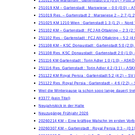
251012 KM Marianum : Gartenstadt 0:0 (0:0) – Post 
251019 KM – Gartenstadt : Marswiese – 0:0 (0:0) – 
251019 Res. – Gartenstadt 2 : Marswiese 2 – 2:7 (1:
251025 KM 1210 Wien : Gartenstadt 1:3 (1:2) – Nord
251102 KM – Gartenstadt : FCJ Alt-Ottakring – 2:3 (2
251102 Res.- Gartenstadt : FCJ Alt-Ottakring – 5:2 (
251108 KM – KSC Donaustadt : Gartenstadt 5:0 (2:0)
251108 Res. KSC Donaustadt : Gartenstadt 2:0 (1:0)
251116 KM Gartenstadt : Torin Adler 1:0 (1:0) – ASK
251116 Res. Gartenstadt : Torin Adler 4:2 (3:1) – AS
251122 KM Royal Persia : Gartenstadt 5:2 (4:2) – S
251122 Res. Royal Persia : Gartenstadt – 4:6 (2:2) 
Weil die Winterpause ja schon sooo lange dauert, treff
#3377 (kein Titel)
Neujahrskick in der Halle
Neuzugänge Frühjahr 2026
20260214 KM – Eine kräftige Watschn im ersten Vorb
20260307 KM – Gartenstadt : Royal Persia 0:3 – (0: