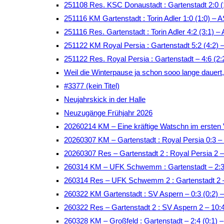
251108 Res. KSC Donaustadt : Gartenstadt 2:0 (
251116 KM Gartenstadt : Torin Adler 1:0 (1:0) –
251116 Res. Gartenstadt : Torin Adler 4:2 (3:1)
251122 KM Royal Persia : Gartenstadt 5:2 (4:2)
251122 Res. Royal Persia : Gartenstadt – 4:6 (2
Weil die Winterpause ja schon sooo lange dauert, t
#3377 (kein Titel)
Neujahrskick in der Halle
Neuzugänge Frühjahr 2026
20260214 KM – Eine kräftige Watschn im ersten 
20260307 KM – Gartenstadt : Royal Persia 0:3 –
20260307 Res – Gartenstadt 2 : Royal Persia 2 
260314 KM – UFK Schwemm : Gartenstadt – 2:3 
260314 Res – UFK Schwemm 2 : Gartenstadt 2 –
260322 KM Gartenstadt : SV Aspern – 0:3 (0:2)
260322 Res – Gartenstadt 2 : SV Aspern 2 – 10:
260328 KM – Großfeld : Gartenstadt – 2:4 (0:1) –