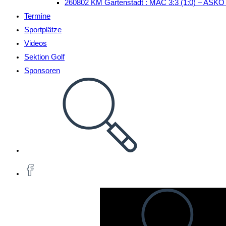
260802 KM Gartenstadt : MAC 3:3 (1:0) – ASKÖ
Termine
Sportplätze
Videos
Sektion Golf
Sponsoren
Website-
Suche
umschalten