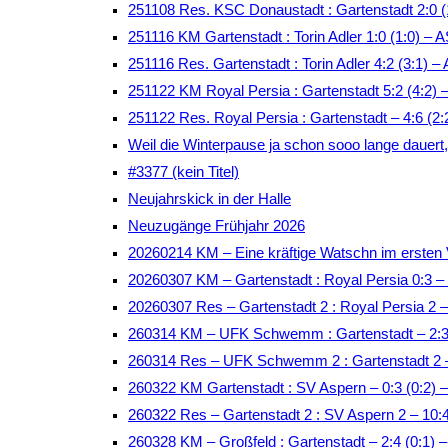
251108 Res. KSC Donaustadt : Gartenstadt 2:0 (
251116 KM Gartenstadt : Torin Adler 1:0 (1:0) –
251116 Res. Gartenstadt : Torin Adler 4:2 (3:1)
251122 KM Royal Persia : Gartenstadt 5:2 (4:2)
251122 Res. Royal Persia : Gartenstadt – 4:6 (2
Weil die Winterpause ja schon sooo lange dauert, t
#3377 (kein Titel)
Neujahrskick in der Halle
Neuzugänge Frühjahr 2026
20260214 KM – Eine kräftige Watschn im ersten 
20260307 KM – Gartenstadt : Royal Persia 0:3 –
20260307 Res – Gartenstadt 2 : Royal Persia 2 
260314 KM – UFK Schwemm : Gartenstadt – 2:3 
260314 Res – UFK Schwemm 2 : Gartenstadt 2 –
260322 KM Gartenstadt : SV Aspern – 0:3 (0:2)
260322 Res – Gartenstadt 2 : SV Aspern 2 – 10:
260328 KM – Großfeld : Gartenstadt – 2:4 (0:1) –