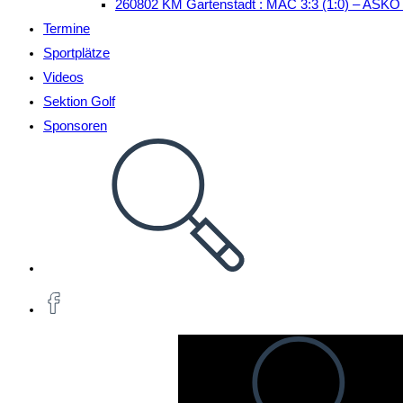
260802 KM Gartenstadt : MAC 3:3 (1:0) – ASKÖ
Termine
Sportplätze
Videos
Sektion Golf
Sponsoren
Website-
Suche
umschalten