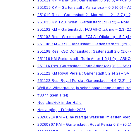
251012 KM Marianum : Gartenstadt 0:0 (0:0) – Post 
251019 KM – Gartenstadt : Marswiese – 0:0 (0:0) – 
251019 Res. – Gartenstadt 2 : Marswiese 2 – 2:7 (1:
251025 KM 1210 Wien : Gartenstadt 1:3 (1:2) – Nord
251102 KM – Gartenstadt : FCJ Alt-Ottakring – 2:3 (2
251102 Res.- Gartenstadt : FCJ Alt-Ottakring – 5:2 (
251108 KM – KSC Donaustadt : Gartenstadt 5:0 (2:0)
251108 Res. KSC Donaustadt : Gartenstadt 2:0 (1:0)
251116 KM Gartenstadt : Torin Adler 1:0 (1:0) – ASK
251116 Res. Gartenstadt : Torin Adler 4:2 (3:1) – AS
251122 KM Royal Persia : Gartenstadt 5:2 (4:2) – S
251122 Res. Royal Persia : Gartenstadt – 4:6 (2:2) 
Weil die Winterpause ja schon sooo lange dauert, treff
#3377 (kein Titel)
Neujahrskick in der Halle
Neuzugänge Frühjahr 2026
20260214 KM – Eine kräftige Watschn im ersten Vorb
20260307 KM – Gartenstadt : Royal Persia 0:3 – (0: