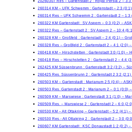
20260307 Res – Gartenstadt 2 : Royal Persia 2 – 3:3
260314 KM – UFK Schwemm : Gartenstadt – 2:3 (0:1
260314 Res – UFK Schwemm 2 : Gartenstadt 2 – 1:3 
260322 KM Gartenstadt : SV Aspern – 0:3 (0:2) – AS
260322 Res – Gartenstadt 2 : SV Aspern 2 – 10:4 (6
260328 KM – Großfeld : Gartenstadt – 2:4 (0:1) – Gro
260328 Res – Großfeld 2 : Gartenstadt 2 – 4:1 (2:0) –
260418 KM – Hirschstetten : Gartenstadt 3:0 (1:0) – H
260418 Res – Hirschstetten 2 : Gartenstadt 2 – 4:4 (3
262425 KM Süssenbrunn : Gartenstadt 3:2 (3:2) – S
260425 Res. Süssenbrunn 2 : Gartenstadt 2 3:2 (2:1
260503 KM – Gartenstadt : Marianum 2:5 (0:4) – AS
260503 Res. Gartenstadt 2 : Marianum 2 – 0:1 (0:0)
260509 KM – Marswiese : Gartenstadt 3:1 (1:0) – Ma
260509 Res. – Marswiese 2 : Gartenstadt 2 – 6:0 (2:
260530 KM – Alt Ottakring – Gartenstadt – 5:2 (4:1) –
260530 Res.- Alt Ottakring 2 : Gartenstadt 2 – 3:0 (0:
260607 KM Gartenstadt : KSC Donaustadt 1:2 (0:2) 