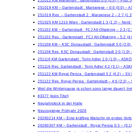
251012 KM Marianum : Gartenstadt 0:0 (0:0) – Post 
251019 KM – Gartenstadt : Marswiese – 0:0 (0:0) – 
251019 Res. – Gartenstadt 2 : Marswiese 2 – 2:7 (1:
251025 KM 1210 Wien : Gartenstadt 1:3 (1:2) – Nord
251102 KM – Gartenstadt : FCJ Alt-Ottakring – 2:3 (2
251102 Res.- Gartenstadt : FCJ Alt-Ottakring – 5:2 (
251108 KM – KSC Donaustadt : Gartenstadt 5:0 (2:0)
251108 Res. KSC Donaustadt : Gartenstadt 2:0 (1:0)
251116 KM Gartenstadt : Torin Adler 1:0 (1:0) – ASK
251116 Res. Gartenstadt : Torin Adler 4:2 (3:1) – AS
251122 KM Royal Persia : Gartenstadt 5:2 (4:2) – S
251122 Res. Royal Persia : Gartenstadt – 4:6 (2:2) 
Weil die Winterpause ja schon sooo lange dauert, treff
#3377 (kein Titel)
Neujahrskick in der Halle
Neuzugänge Frühjahr 2026
20260214 KM – Eine kräftige Watschn im ersten Vorb
20260307 KM – Gartenstadt : Royal Persia 0:3 – (0: