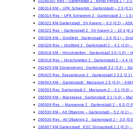
20260307 Res – Gartenstadt 2 : Royal Persia 2 – 3:3
260314 KM – UFK Schwemm : Gartenstadt – 2:3 (0:1
260314 Res – UFK Schwemm 2 : Gartenstadt 2 – 1:3 
260322 KM Gartenstadt : SV Aspern – 0:3 (0:2) – AS
260322 Res – Gartenstadt 2 : SV Aspern 2 – 10:4 (6
260328 KM – Großfeld : Gartenstadt – 2:4 (0:1) – Gro
260328 Res – Großfeld 2 : Gartenstadt 2 – 4:1 (2:0) –
260418 KM – Hirschstetten : Gartenstadt 3:0 (1:0) – H
260418 Res – Hirschstetten 2 : Gartenstadt 2 – 4:4 (3
262425 KM Süssenbrunn : Gartenstadt 3:2 (3:2) – S
260425 Res. Süssenbrunn 2 : Gartenstadt 2 3:2 (2:1
260503 KM – Gartenstadt : Marianum 2:5 (0:4) – AS
260503 Res. Gartenstadt 2 : Marianum 2 – 0:1 (0:0)
260509 KM – Marswiese : Gartenstadt 3:1 (1:0) – Ma
260509 Res. – Marswiese 2 : Gartenstadt 2 – 6:0 (2:
260530 KM – Alt Ottakring – Gartenstadt – 5:2 (4:1) –
260530 Res.- Alt Ottakring 2 : Gartenstadt 2 – 3:0 (0:
260607 KM Gartenstadt : KSC Donaustadt 1:2 (0:2) 