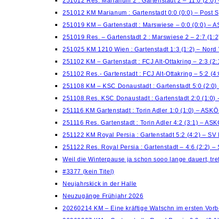
251012 Res. Marianum 2 : Gartenstadt 2 – 11:0 (2:0)
251012 KM Marianum : Gartenstadt 0:0 (0:0) – Post 
251019 KM – Gartenstadt : Marswiese – 0:0 (0:0) – 
251019 Res. – Gartenstadt 2 : Marswiese 2 – 2:7 (1:
251025 KM 1210 Wien : Gartenstadt 1:3 (1:2) – Nord
251102 KM – Gartenstadt : FCJ Alt-Ottakring – 2:3 (2
251102 Res.- Gartenstadt : FCJ Alt-Ottakring – 5:2 (
251108 KM – KSC Donaustadt : Gartenstadt 5:0 (2:0)
251108 Res. KSC Donaustadt : Gartenstadt 2:0 (1:0)
251116 KM Gartenstadt : Torin Adler 1:0 (1:0) – ASK
251116 Res. Gartenstadt : Torin Adler 4:2 (3:1) – AS
251122 KM Royal Persia : Gartenstadt 5:2 (4:2) – S
251122 Res. Royal Persia : Gartenstadt – 4:6 (2:2) 
Weil die Winterpause ja schon sooo lange dauert, treff
#3377 (kein Titel)
Neujahrskick in der Halle
Neuzugänge Frühjahr 2026
20260214 KM – Eine kräftige Watschn im ersten Vorb